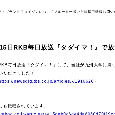
業・ブランド
フコイダンについて
ブルーカーボンとは
採用情報
お問い
月15日RKB毎日放送『タダイマ！』で
のRKB毎日放送『タダイマ！』にて、当社が九州大学に持
いただきました！
//newsdig.tbs.co.jp/articles/-/1916626）
スにも転載されています。
s.yahoo.co.jp/articles/ae15dab0c6de4da6960d70f19