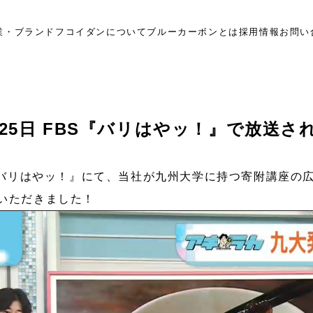
業・ブランド
フコイダンについて
ブルーカーボンとは
採用情報
お問い
月25日 FBS『バリはやッ！』で放送さ
S『バリはやッ！』にて、当社が九州大学に持つ寄附講座の
いただきました！