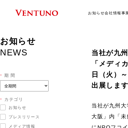
お知らせ
会社情報
事
お知らせ
NEWS
当社が九州
「メディカ
日（火）～
期 間
出展しま
カテゴリ
当社が九州大
お知らせ
大阪」内「未
プレスリリース
メディア情報
にNPOフコ