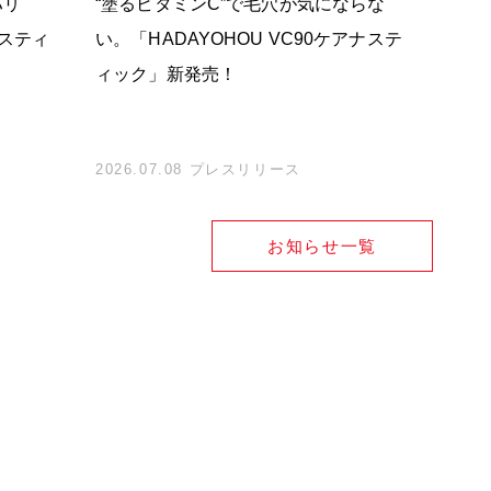
ハリ
“塗るビタミンC”で毛穴が気にならな
“浴び
グスティ
い。「HADAYOHOU VC90ケアナステ
グケア
ィック」新発売！
ラム」
2026.07.08 プレスリリース
2026
お知らせ一覧