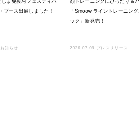
としま免疫村フェスティバ
顔トレーニングにぴったり＆
・ブース出展しました！
「Smoow ライントレーニン
ック」新発売！
28 お知らせ
2026.07.09 プレスリリース