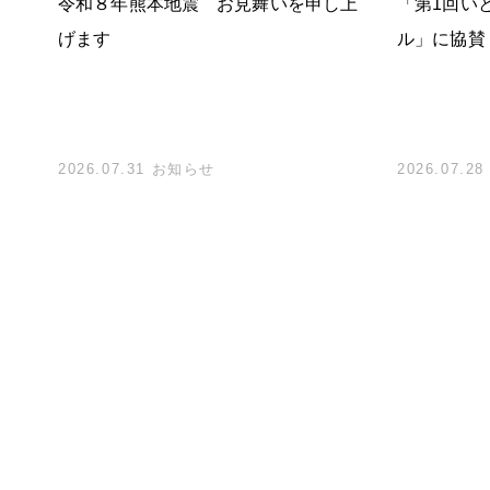
ブ
令和８年熊本地震 お見舞いを申し上
「第1回い
た実
げます
ル」に協賛
実施
2026.07.31 お知らせ
2026.07.