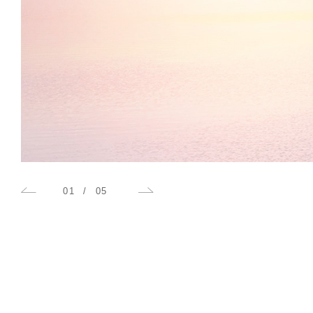
0
2
/
0
5