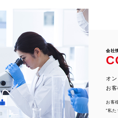
会社
C
オン
お客
お客
“私